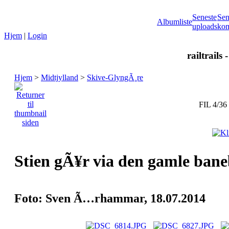
Seneste
Sen
Albumliste
uploads
kom
Hjem
|
Login
railtrails 
Hjem
>
Midtjylland
>
Skive-GlyngÃ¸re
FIL 4/36
Stien gÃ¥r via den gamle bane
Foto: Sven Ã…rhammar, 18.07.2014