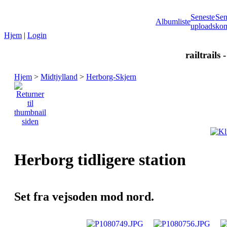
Seneste
Sen
Albumliste
uploads
kom
Hjem
|
Login
railtrails 
Hjem
>
Midtjylland
>
Herborg-Skjern
Herborg tidligere station
Set fra vejsoden mod nord.