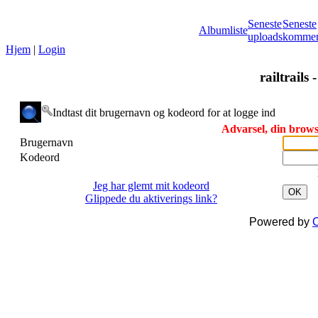
Seneste
Seneste
Albumliste
uploads
kommen
Hjem
|
Login
railtrails 
Indtast dit brugernavn og kodeord for at logge ind
Advarsel, din browse
Brugernavn
Kodeord
Jeg har glemt mit kodeord
OK
Glippede du aktiverings link?
Powered by
C