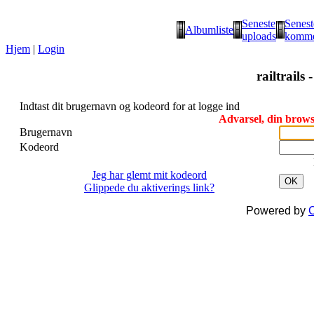
Seneste
Senest
Albumliste
uploads
komme
Hjem
|
Login
railtrails 
Indtast dit brugernavn og kodeord for at logge ind
Advarsel, din browse
Brugernavn
Kodeord
Jeg har glemt mit kodeord
OK
Glippede du aktiverings link?
Powered by
C