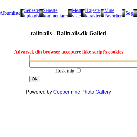
Seneste
Seneste
Mest
Højeste
Mine
Albumliste
Søg
uploads
kommentarer
viste
karakter
Favoriter
railtrails - Railtrails.dk Galleri
Advarsel, din browser acceptere ikke script's cookies
Husk mig
OK
Powered by
Coppermine Photo Gallery