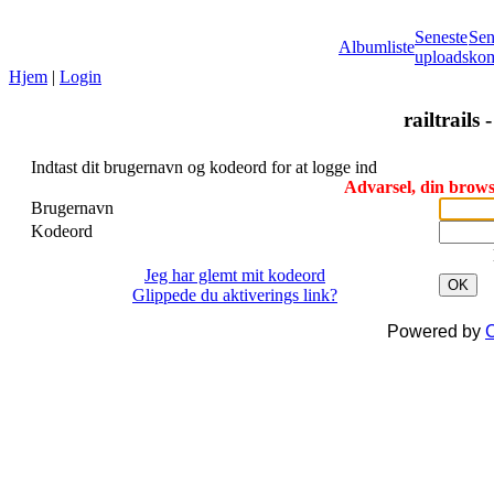
Seneste
Sen
Albumliste
uploads
kom
Hjem
|
Login
railtrails 
Indtast dit brugernavn og kodeord for at logge ind
Advarsel, din browse
Brugernavn
Kodeord
Jeg har glemt mit kodeord
OK
Glippede du aktiverings link?
Powered by
C