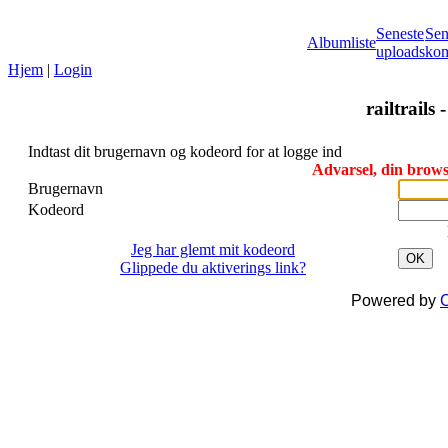
Seneste
Sen
Albumliste
uploads
kom
Hjem
|
Login
railtrails 
Indtast dit brugernavn og kodeord for at logge ind
Advarsel, din browse
Brugernavn
Kodeord
Jeg har glemt mit kodeord
OK
Glippede du aktiverings link?
Powered by
C