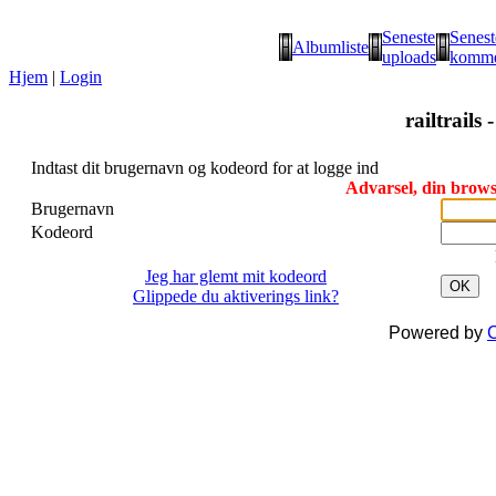
Seneste
Senest
Albumliste
uploads
komme
Hjem
|
Login
railtrails 
Indtast dit brugernavn og kodeord for at logge ind
Advarsel, din browse
Brugernavn
Kodeord
Jeg har glemt mit kodeord
OK
Glippede du aktiverings link?
Powered by
C