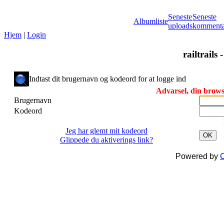
Seneste
Seneste
Albumliste
uploads
kommenta
Hjem
|
Login
railtrails 
Indtast dit brugernavn og kodeord for at logge ind
Advarsel, din browse
Brugernavn
Kodeord
Jeg har glemt mit kodeord
OK
Glippede du aktiverings link?
Powered by
C