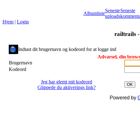
Seneste
Seneste
Albumliste
uploads
kommenta
Hjem
|
Login
railtrails 
Indtast dit brugernavn og kodeord for at logge ind
Advarsel, din browse
Brugernavn
Kodeord
Jeg har glemt mit kodeord
OK
Glippede du aktiverings link?
Powered by
C