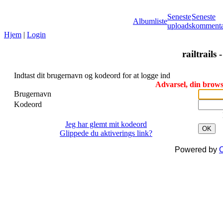
Seneste
Seneste
Albumliste
uploads
kommenta
Hjem
|
Login
railtrails 
Indtast dit brugernavn og kodeord for at logge ind
Advarsel, din browse
Brugernavn
Kodeord
Jeg har glemt mit kodeord
OK
Glippede du aktiverings link?
Powered by
C