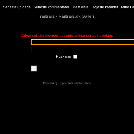
Seneste uploads
Seneste kommentarer
Mest viste
Højeste karakter
Mine Fa
railtrails - Railtrails.dk Galleri
d
Advarsel, din browser acceptere ikke script's cookies
Husk mig
OK
Powered by
Coppermine Photo Gallery