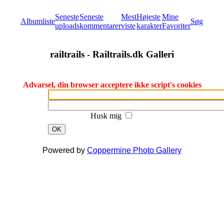
Seneste
Seneste
Mest
Højeste
Mine
Albumliste
Søg
uploads
kommentarer
viste
karakter
Favoriter
railtrails - Railtrails.dk Galleri
Advarsel, din browser acceptere ikke script's cookies
Husk mig
OK
Powered by
Coppermine Photo Gallery