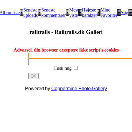
Seneste
Seneste
Mest
Højeste
Mine
Albumliste
Søg
uploads
kommentarer
viste
karakter
Favoriter
railtrails - Railtrails.dk Galleri
Advarsel, din browser acceptere ikke script's cookies
Husk mig
OK
Powered by
Coppermine Photo Gallery