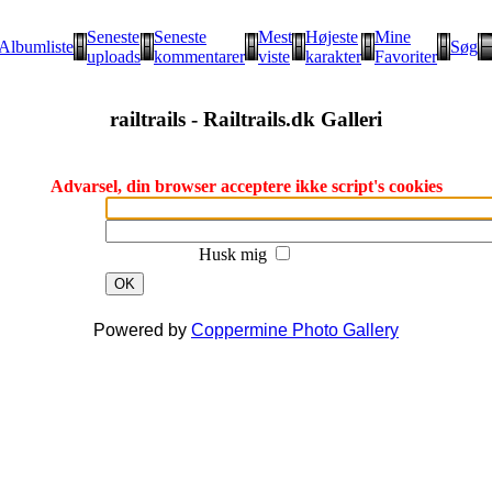
Seneste
Seneste
Mest
Højeste
Mine
Albumliste
Søg
uploads
kommentarer
viste
karakter
Favoriter
railtrails - Railtrails.dk Galleri
Advarsel, din browser acceptere ikke script's cookies
Husk mig
OK
Powered by
Coppermine Photo Gallery