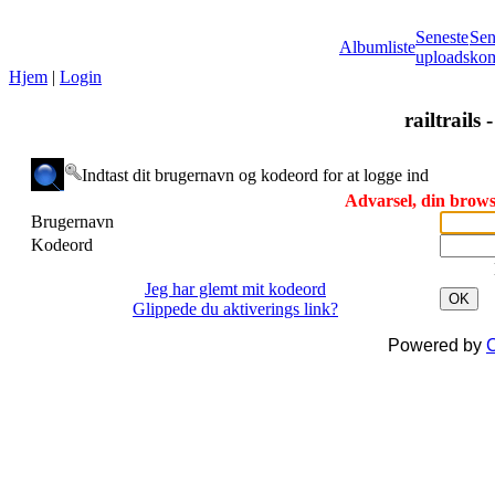
Seneste
Sen
Albumliste
uploads
kom
Hjem
|
Login
railtrails 
Indtast dit brugernavn og kodeord for at logge ind
Advarsel, din browse
Brugernavn
Kodeord
Jeg har glemt mit kodeord
OK
Glippede du aktiverings link?
Powered by
C