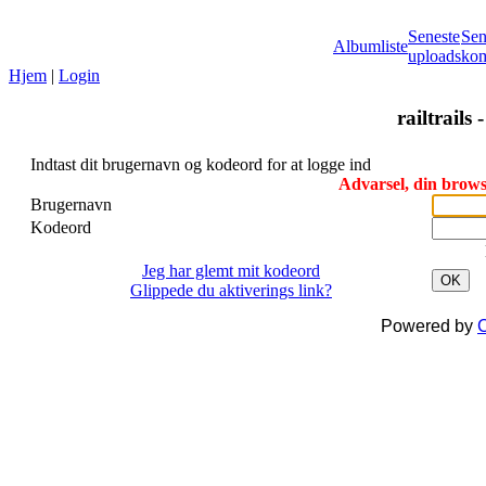
Seneste
Sen
Albumliste
uploads
kom
Hjem
|
Login
railtrails 
Indtast dit brugernavn og kodeord for at logge ind
Advarsel, din browse
Brugernavn
Kodeord
Jeg har glemt mit kodeord
OK
Glippede du aktiverings link?
Powered by
C