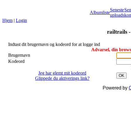
Seneste
Sen
Albumliste
uploads
kom
Hjem
|
Login
railtrails 
Indtast dit brugernavn og kodeord for at logge ind
Advarsel, din browse
Brugernavn
Kodeord
Jeg har glemt mit kodeord
OK
Glippede du aktiverings link?
Powered by
C