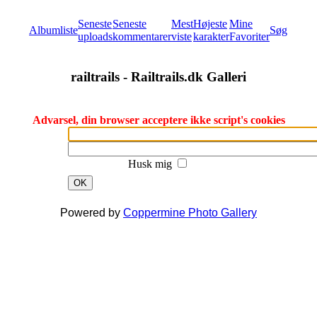
Seneste
Seneste
Mest
Højeste
Mine
Albumliste
Søg
uploads
kommentarer
viste
karakter
Favoriter
railtrails - Railtrails.dk Galleri
Advarsel, din browser acceptere ikke script's cookies
Husk mig
OK
Powered by
Coppermine Photo Gallery