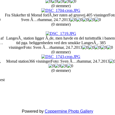
(0 stemmer)
Fra Slukefter til Morud forlÃ¸ber ruten ad grusvej.
405 visninger
Fot
Sven Ã…rhammar, 24.7.2013
(0 stemmer)
 af
LangesÃ¸ station ligger Ã¸de, men havde en del turisttrafik i banen
Ã…
tid pga. beliggenheden ved den smukke LangesÃ¸.
385
visninger
Foto: Sven Ã…rhammar, 24.7.2013
(0 stemmer)
,
Morud station
366 visninger
Foto: Sven Ã…rhammar, 24.7.2013
(0 stemmer)
est
Powered by
Coppermine Photo Gallery