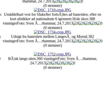
rhammar, 24.7.2013
(0 stemmer)
o:
Umiddelbart vest for Slukefter fortsÃ¦ttes ad banestien, efter en
kort afstikker ad nationalrute 6 igennem Hole skov.
388
visninger
Foto: Sven Ã…rhammar, 24.7.2013
(0 stemmer)
s
Udsigt fra banestien mellem LangesÃ¸ og Morud.
382
visninger
Foto: Sven Ã…rhammar, 24.7.2013
(0 stemmer)
BÃ¦nk langs stien.
360 visninger
Foto: Sven Ã…rhammar,
24.7.2013
(0 stemmer)