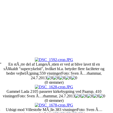
"
En stÃ¸rre del af LangesÃ¸stien er ved at blive lavet til en
sÃ¥kaldt "supercykelsti", hvilket bl.a. betyder flere facilteter og
bedre vejbelÃ¦gning.
559 visninger
Foto: Sven Ã…rhammar,
24.7.2013
(0 stemmer)
Gammel Lada 2105 passerer kirkebygning ved Paarup.
410
visninger
Foto: Sven Ã…rhammar, 24.7.2013
(0 stemmer)
3
Udsigt mod Villestofte MÃ¸lle.
383 visninger
Foto: Sven Ã…