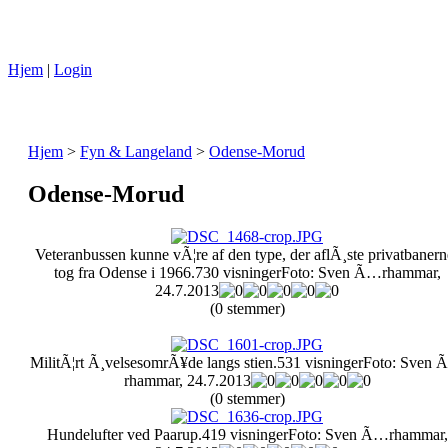
Hjem
|
Login
Hjem
>
Fyn & Langeland
>
Odense-Morud
Odense-Morud
Veteranbussen kunne vÃ¦re af den type, der aflÃ¸ste privatbanern
tog fra Odense i 1966.
730 visninger
Foto: Sven Ã…rhammar,
24.7.2013
(0 stemmer)
MilitÃ¦rt Ã¸velsesomrÃ¥de langs stien.
531 visninger
Foto: Sven
rhammar, 24.7.2013
(0 stemmer)
Hundelufter ved Paarup.
419 visninger
Foto: Sven Ã…rhammar,