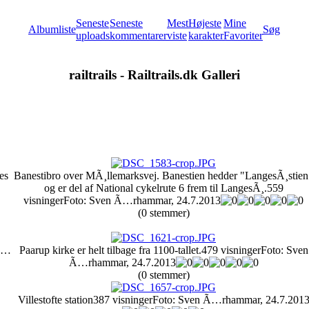
Seneste
Seneste
Mest
Højeste
Mine
Albumliste
Søg
uploads
kommentarer
viste
karakter
Favoriter
railtrails - Railtrails.dk Galleri
es
Banestibro over MÃ¸llemarksvej. Banestien hedder "LangesÃ¸stien
og er del af National cykelrute 6 frem til LangesÃ¸.
559
visninger
Foto: Sven Ã…rhammar, 24.7.2013
(0 stemmer)
 Ã…
Paarup kirke er helt tilbage fra 1100-tallet.
479 visninger
Foto: Sven
Ã…rhammar, 24.7.2013
(0 stemmer)
Villestofte station
387 visninger
Foto: Sven Ã…rhammar, 24.7.201