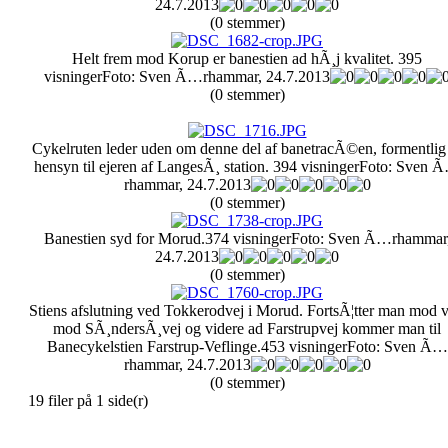
24.7.2013
(0 stemmer)
Helt frem mod Korup er banestien ad hÃ¸j kvalitet.
395
visninger
Foto: Sven Ã…rhammar, 24.7.2013
(0 stemmer)
Cykelruten leder uden om denne del af banetracÃ©en, formentlig
hensyn til ejeren af LangesÃ¸ station.
394 visninger
Foto: Sven 
rhammar, 24.7.2013
(0 stemmer)
Banestien syd for Morud.
374 visninger
Foto: Sven Ã…rhammar
24.7.2013
(0 stemmer)
Stiens afslutning ved Tokkerodvej i Morud. FortsÃ¦tter man mod v
mod SÃ¸ndersÃ¸vej og videre ad Farstrupvej kommer man til
Banecykelstien Farstrup-Veflinge.
453 visninger
Foto: Sven Ã…
rhammar, 24.7.2013
(0 stemmer)
19 filer på 1 side(r)