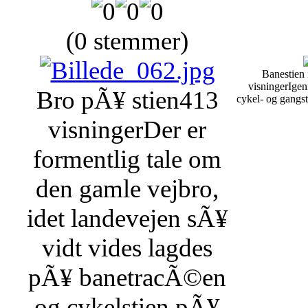
(0 stemmer)
Banestien
visninger
Igen
Bro pÃ¥ stien
413
cykel- og gangs
visninger
Der er
formentlig tale om
den gamle vejbro,
idet landevejen sÃ¥
vidt vides lagdes
pÃ¥ banetracÃ©en
og cykelstien pÃ¥