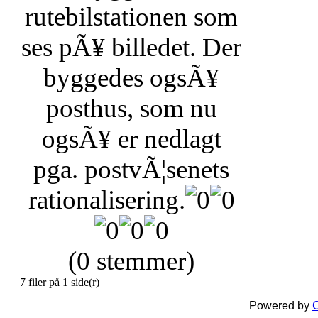
rutebilstationen som
ses pÃ¥ billedet. Der
byggedes ogsÃ¥
posthus, som nu
ogsÃ¥ er nedlagt
pga. postvÃ¦senets
rationalisering.
(0 stemmer)
7 filer på 1 side(r)
Powered by
C