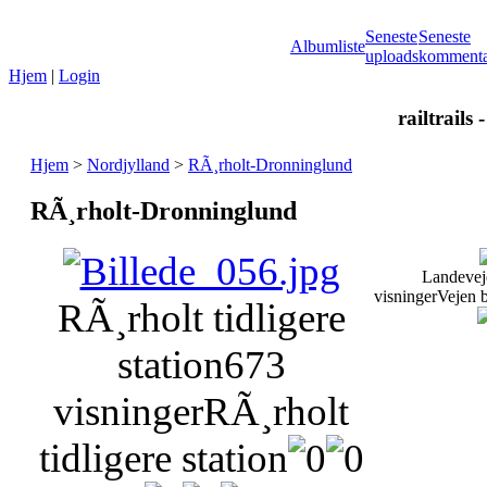
Seneste
Seneste
Albumliste
uploads
kommenta
Hjem
|
Login
railtrails 
Hjem
>
Nordjylland
>
RÃ¸rholt-Dronninglund
RÃ¸rholt-Dronninglund
Landevej
visninger
Vejen 
RÃ¸rholt tidligere
station
673
visninger
RÃ¸rholt
tidligere station