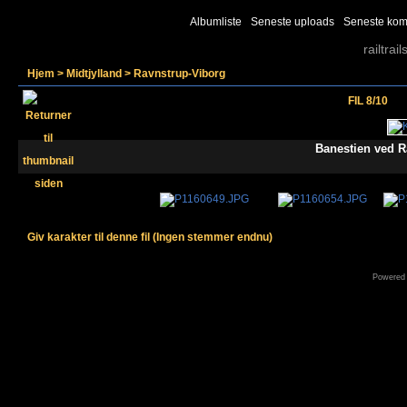
Albumliste
Seneste uploads
Seneste kom
railtrail
Hjem
>
Midtjylland
>
Ravnstrup-Viborg
FIL 8/10
Banestien ved R
Giv karakter til denne fil
(Ingen stemmer endnu)
Powered