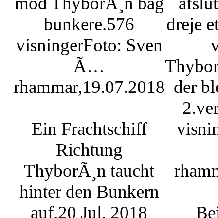
mod ThyborÃ¸n bag
afslu
bunkere.
576
dreje 
visninger
Foto: Sven
v
Ã…
Thybor
rhammar,19.07.2018
der bl
2.ve
Ein Frachtschiff
visni
Richtung
ThyborÃ¸n taucht
rhamm
hinter den Bunkern
auf.
20 Jul, 2018
Be