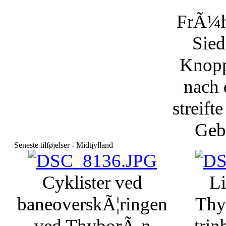
FrÃ¼h
Sied
Knopp
nach 
streift
Geb
Seneste tilføjelser - Midtjylland
Cyklister ved
Li
baneoverskÃ¦ringen
Thy
ved ThyborÃ¸n
trin