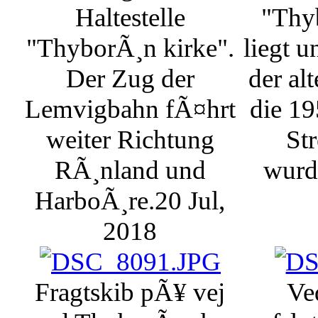
Haltestelle
"Thy
"ThyborÃ¸n kirke".
liegt u
Der Zug der
der al
Lemvigbahn fÃ¤hrt
die 19
weiter Richtung
Str
RÃ¸nland und
wurd
HarboÃ¸re.
20 Jul,
2018
Fragtskib pÃ¥ vej
Ve