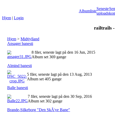
Seneste
Sen
Albumliste
uploads
kom
Hjem
|
Login
railtrails 
Hjem
>
Midtjylland
Ansager banesti
8 filer, seneste lagt på den 16 Jun, 2015
Album set 369 gange
Almind banesti
5 filer, seneste lagt på den 13 Aug, 2013
Album set 405 gange
Balle banesti
7 filer, seneste lagt på den 30 Sep, 2016
Album set 302 gange
Brande-Silkeborg "Den SkÃ¦ve Bane"