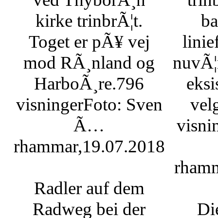
kirke trinbrÃ¦t.
ba
Toget er pÃ¥ vej
linie
mod RÃ¸nland og
nuvÃ¦
HarboÃ¸re.
796
eksi
visninger
Foto: Sven
vel
Ã…
visni
rhammar,19.07.2018
rhamm
Radler auf dem
Radweg bei der
Di