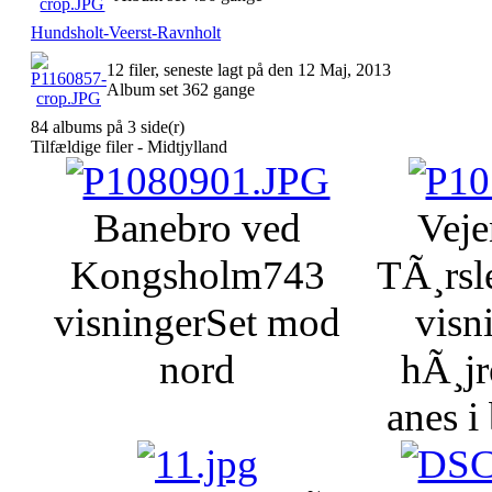
Hundsholt-Veerst-Ravnholt
12 filer, seneste lagt på den 12 Maj, 2013
Album set 362 gange
84 albums på 3 side(r)
Tilfældige filer - Midtjylland
Banebro ved
Veje
Kongsholm
743
TÃ¸rsl
visninger
Set mod
visn
nord
hÃ¸jr
anes i