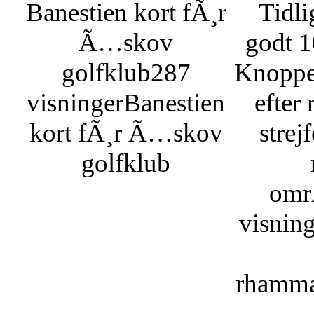
Banestien kort fÃ¸r
Tidli
Ã…skov
godt 1
golfklub
287
Knoppe
visninger
Banestien
efter
kort fÃ¸r Ã…skov
strej
golfklub
omr
visnin
rhamma