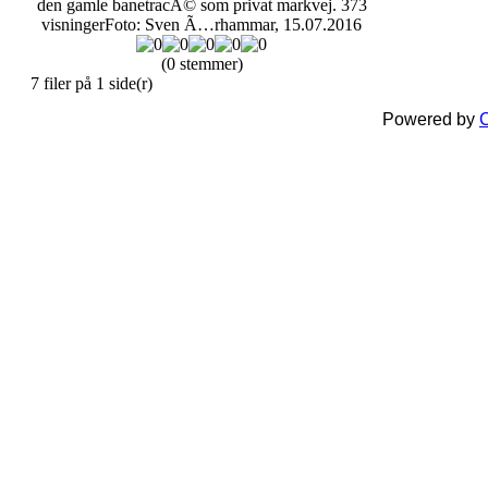
den gamle banetracÃ© som privat markvej.
373
visninger
Foto: Sven Ã…rhammar, 15.07.2016
(0 stemmer)
7 filer på 1 side(r)
Powered by
C