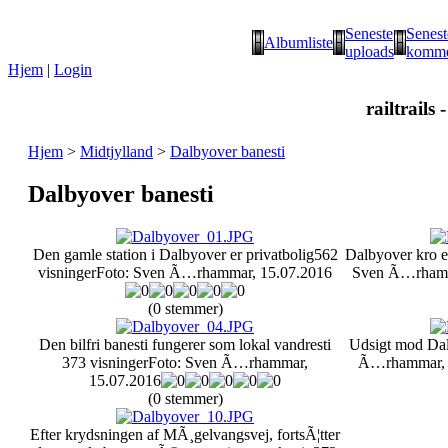
Seneste
Senest
Albumliste
uploads
komme
Hjem
|
Login
railtrails 
Hjem
>
Midtjylland
>
Dalbyover banesti
Dalbyover banesti
Den gamle station i Dalbyover er privatbolig
562
Dalbyover kro er
visninger
Foto: Sven Ã…rhammar, 15.07.2016
Sven Ã…rhamm
(0 stemmer)
Den bilfri banesti fungerer som lokal vandresti
Udsigt mod Da
373 visninger
Foto: Sven Ã…rhammar,
Ã…rhammar, 
15.07.2016
(0 stemmer)
Efter krydsningen af MÃ¸gelvangsvej, fortsÃ¦tter