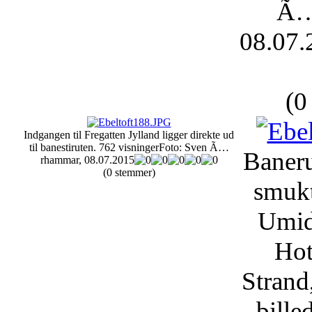
Ã…
08.07.
(0
Indgangen til Fregatten Jylland ligger direkte ud
til banestiruten.
762 visninger
Foto: Sven Ã…
Baneru
rhammar, 08.07.2015
(0 stemmer)
smukt
Umid
Hot
Strand
bille