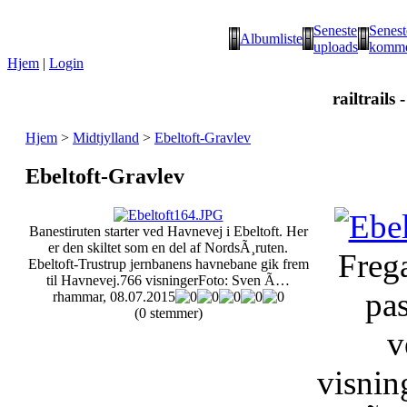
Seneste
Senest
Albumliste
uploads
komme
Hjem
|
Login
railtrails 
Hjem
>
Midtjylland
>
Ebeltoft-Gravlev
Ebeltoft-Gravlev
Banestiruten starter ved Havnevej i Ebeltoft. Her
er den skiltet som en del af NordsÃ¸ruten.
Frega
Ebeltoft-Trustrup jernbanens havnebane gik frem
til Havnevej.
766 visninger
Foto: Sven Ã…
pa
rhammar, 08.07.2015
(0 stemmer)
v
visnin