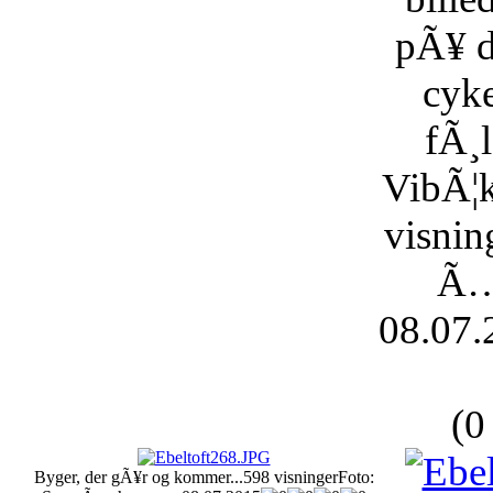
pÃ¥ d
cyke
fÃ¸l
VibÃ¦k
visnin
Ã…
08.07.
(0
Byger, der gÃ¥r og kommer...
598 visninger
Foto: