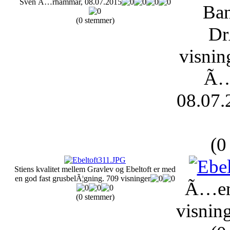
Sven Ã…rhammar, 08.07.2015
Ban
(0 stemmer)
Dr
visnin
Ã…
08.07.
(0
Stiens kvalitet mellem Gravlev og Ebeltoft er med
en god fast grusbelÃ¦gning.
709 visninger
Ã…en
(0 stemmer)
visnin