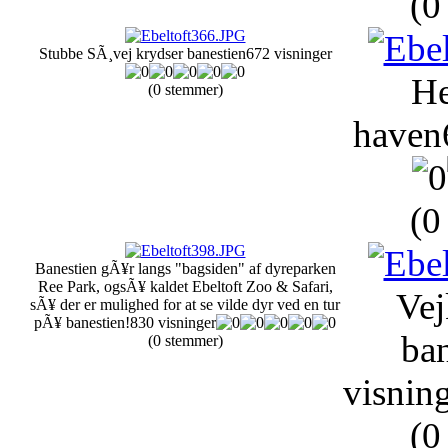
(0
Stubbe SÃ¸vej krydser banestien
672 visninger
He
(0 stemmer)
haven
(0
Banestien gÃ¥r langs "bagsiden" af dyreparken
Ree Park, ogsÃ¥ kaldet Ebeltoft Zoo & Safari,
Vej
sÃ¥ der er mulighed for at se vilde dyr ved en tur
pÃ¥ banestien!
830 visninger
ban
(0 stemmer)
visnin
(0