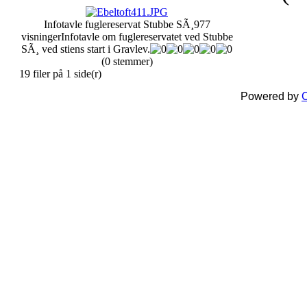
Infotavle fuglereservat Stubbe SÃ¸
977
visninger
Infotavle om fuglereservatet ved Stubbe
SÃ¸ ved stiens start i Gravlev.
(0 stemmer)
19 filer på 1 side(r)
Powered by
C