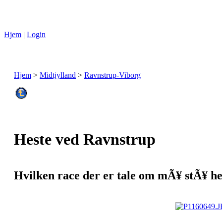
Hjem
|
Login
Hjem
>
Midtjylland
>
Ravnstrup-Viborg
Heste ved Ravnstrup
Hvilken race der er tale om mÃ¥ stÃ¥ hen