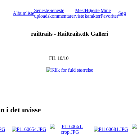
Seneste
Seneste
Mest
Højeste
Mine
Albumliste
Søg
uploads
kommentarer
viste
karakter
Favoriter
railtrails - Railtrails.dk Galleri
FIL 10/10
 i det uvisse