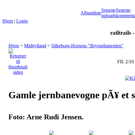
Seneste
Seneste
Albumliste
uploads
kommenta
Hjem
|
Login
railtrails 
Hjem
>
Midtjylland
>
Silkeborg-Horsens "Bryrupbanestien"
FIL 2/10
Gamle jernbanevogne pÃ¥ et s
Foto: Arne Rudi Jensen.