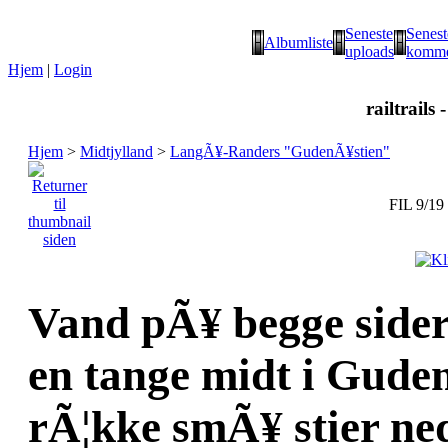
Seneste
Senest
Albumliste
uploads
komme
Hjem
|
Login
railtrails 
Hjem
>
Midtjylland
>
LangÃ¥-Randers "GudenÃ¥stien"
FIL 9/19
Vand pÃ¥ begge sider 
en tange midt i Gude
rÃ¦kke smÃ¥ stier ned