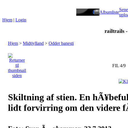
Sene
Albumliste
uplo
Hjem
|
Login
railtrails 
Hjem
>
Midtjylland
>
Odder banesti
FIL 4/9
Skiltning af stien. En hÃ¥befu
lidt forvirring om den videre fÃ