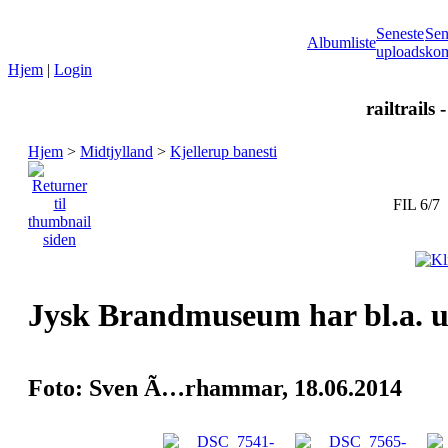
Seneste
Sen
Albumliste
uploads
kom
Hjem
|
Login
railtrails 
Hjem
>
Midtjylland
>
Kjellerup banesti
FIL 6/7
Jysk Brandmuseum har bl.a. ud
Foto: Sven Ã…rhammar, 18.06.2014