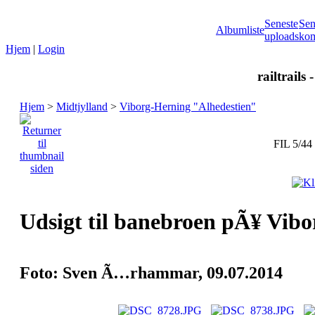
Seneste
Sen
Albumliste
uploads
kom
Hjem
|
Login
railtrails 
Hjem
>
Midtjylland
>
Viborg-Herning "Alhedestien"
FIL 5/44
Udsigt til banebroen pÃ¥ Vib
Foto: Sven Ã…rhammar, 09.07.2014