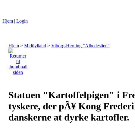
Hjem
|
Login
Hjem
>
Midtjylland
>
Viborg-Herning "Alhedestien"
Statuen "Kartoffelpigen" i Fre
tyskere, der pÃ¥ Kong Frederik 
danskerne at dyrke kartofler.