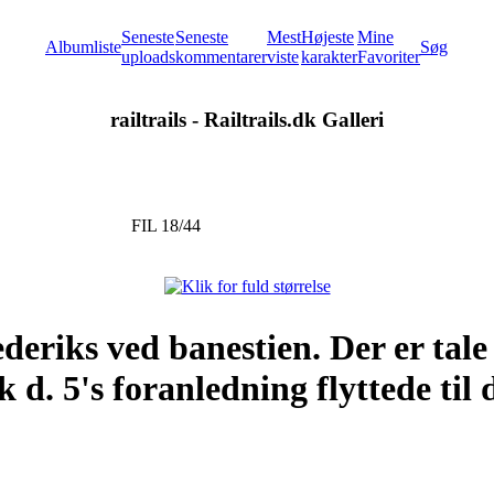
Seneste
Seneste
Mest
Højeste
Mine
Albumliste
Søg
uploads
kommentarer
viste
karakter
Favoriter
railtrails - Railtrails.dk Galleri
FIL 18/44
deriks ved banestien. Der er tal
d. 5's foranledning flyttede til 