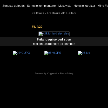
Seneste uploads
Seneste kommentarer
Mest viste
Højeste karakter
Mine Fa
railtrails - Railtrails.dk Galleri
FIL 4/20
Frilandsgrise ved stien
Mellem Ejstrupholm og Hampen
Powered by
Coppermine Photo Gallery