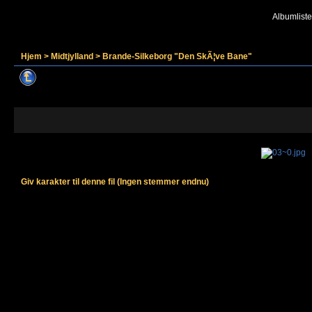
Albumliste
Hjem
>
Midtjylland
>
Brande-Silkeborg "Den SkÃ¦ve Bane"
Giv karakter til denne fil
(Ingen stemmer endnu)