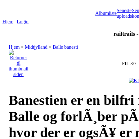
Seneste
Sen
Albumliste
uploads
kom
Hjem
|
Login
railtrails 
Hjem
>
Midtjylland
>
Balle banesti
FIL 3/7
Banestien er en bilfri
Balle og forlÃ¸ber p
hvor der er ogsÃ¥ er 