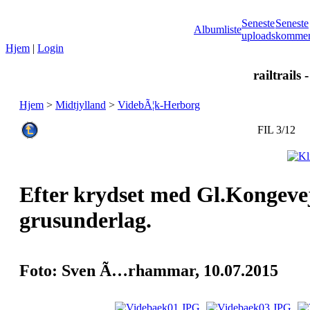
Seneste
Seneste
Albumliste
uploads
kommen
Hjem
|
Login
railtrails 
Hjem
>
Midtjylland
>
VidebÃ¦k-Herborg
FIL 3/12
Efter krydset med Gl.Kongevej
grusunderlag.
Foto: Sven Ã…rhammar, 10.07.2015