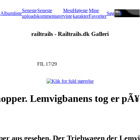
Seneste
Seneste
Mest
Højeste
Mine
Albumliste
Søg
uploads
kommentarer
viste
karakter
Favoriter
railtrails - Railtrails.dk Galleri
FIL 17/29
pper. Lemvigbanens tog er pÃ¥ 
r aus gesehen. Der Triebwagen der Lemvig