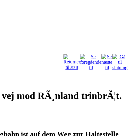
vej mod RÃ¸nland trinbrÃ¦t.
bahn ist auf dem Weg zur Haltestelle