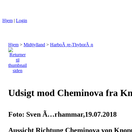
Hjem
|
Login
Hjem
>
Midtjylland
>
HarboÃ¸re-ThyborÃ¸n
Udsigt mod Cheminova fra Kno
Foto: Sven Ã…rhammar,19.07.2018
Aussicht Richtung Cheminova von Knoppe