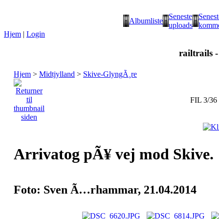
Seneste
Senest
Albumliste
uploads
komme
Hjem
|
Login
railtrails 
Hjem
>
Midtjylland
>
Skive-GlyngÃ¸re
FIL 3/36
Arrivatog pÃ¥ vej mod Skive.
Foto: Sven Ã…rhammar, 21.04.2014