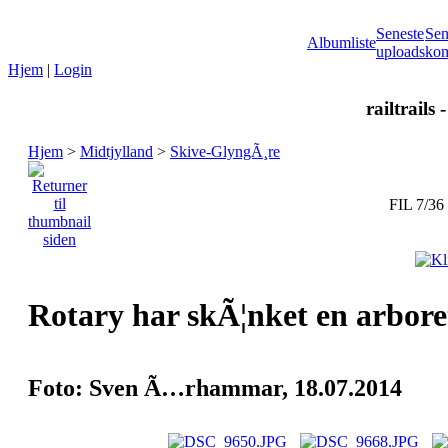
Seneste
Sen
Albumliste
uploads
kom
Hjem
|
Login
railtrails 
Hjem
>
Midtjylland
>
Skive-GlyngÃ¸re
FIL 7/36
Rotary har skÃ¦nket en arbore
Foto: Sven Ã…rhammar, 18.07.2014