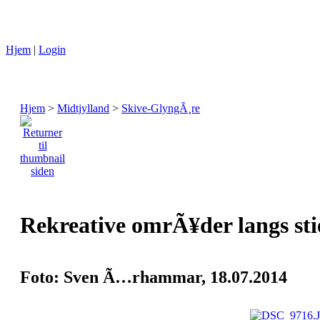
Hjem
|
Login
Hjem
>
Midtjylland
>
Skive-GlyngÃ¸re
Rekreative omrÃ¥der langs sti
Foto: Sven Ã…rhammar, 18.07.2014