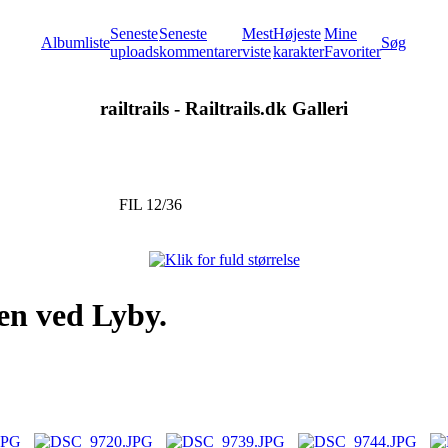
Seneste
Seneste
Mest
Højeste
Mine
Albumliste
Søg
uploads
kommentarer
viste
karakter
Favoriter
railtrails - Railtrails.dk Galleri
FIL 12/36
en ved Lyby.