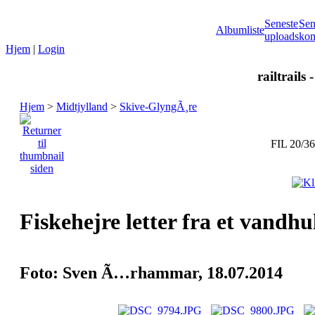
Seneste
Sen
Albumliste
uploads
kom
Hjem
|
Login
railtrails 
Hjem
>
Midtjylland
>
Skive-GlyngÃ¸re
FIL 20/36
Fiskehejre letter fra et vandh
Foto: Sven Ã…rhammar, 18.07.2014