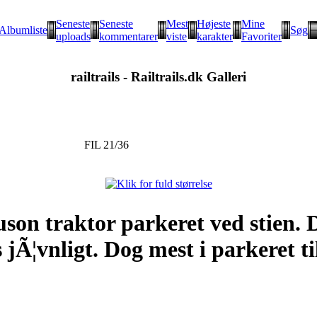
Seneste
Seneste
Mest
Højeste
Mine
Albumliste
Søg
uploads
kommentarer
viste
karakter
Favoriter
railtrails - Railtrails.dk Galleri
FIL 21/36
on traktor parkeret ved stien. 
 jÃ¦vnligt. Dog mest i parkeret ti