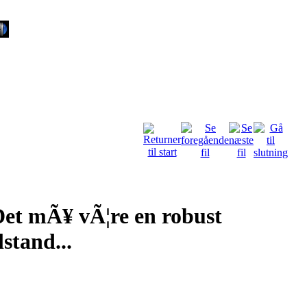
Det mÃ¥ vÃ¦re en robust
lstand...