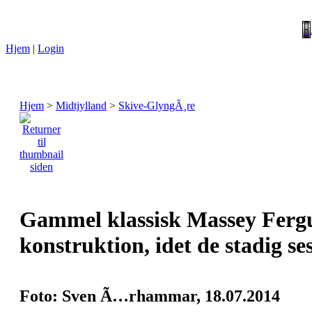
Hjem
|
Login
Hjem
>
Midtjylland
>
Skive-GlyngÃ¸re
Gammel klassisk Massey Fergus
konstruktion, idet de stadig ses
Foto: Sven Ã…rhammar, 18.07.2014