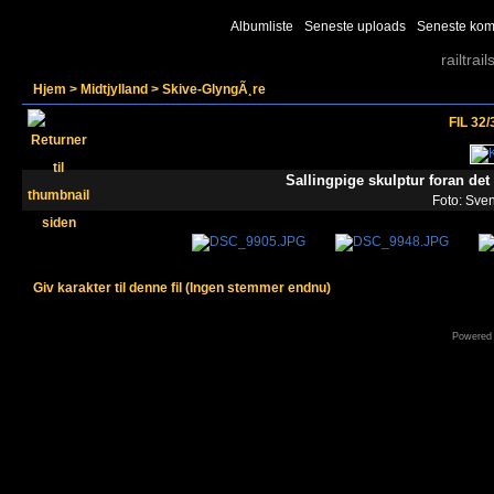
Albumliste
Seneste uploads
Seneste kom
railtrail
Hjem
>
Midtjylland
>
Skive-GlyngÃ¸re
FIL 32/
Sallingpige skulptur foran det
Foto: Sve
Giv karakter til denne fil
(Ingen stemmer endnu)
Powered