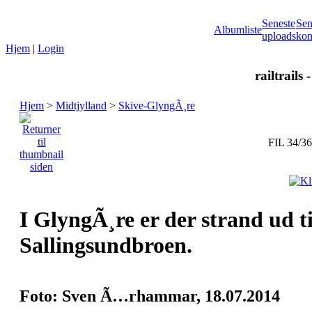
Seneste
Sen
Albumliste
uploads
kom
Hjem
|
Login
railtrails 
Hjem
>
Midtjylland
>
Skive-GlyngÃ¸re
FIL 34/36
I GlyngÃ¸re er der strand ud ti
Sallingsundbroen.
Foto: Sven Ã…rhammar, 18.07.2014