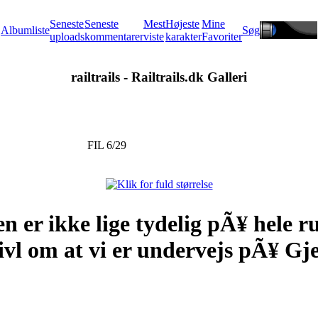
Seneste
Seneste
Mest
Højeste
Mine
Albumliste
Søg
uploads
kommentarer
viste
karakter
Favoriter
railtrails - Railtrails.dk Galleri
FIL 6/29
n er ikke lige tydelig pÃ¥ hele r
ivl om at vi er undervejs pÃ¥ Gje