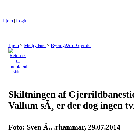
Hjem
|
Login
Hjem
>
Midtjylland
>
RyomgÃ¥rd-Gjerrild
Skiltningen af Gjerrildbanestie
Vallum sÃ¸ er der dog ingen tv
Foto: Sven Ã…rhammar, 29.07.2014