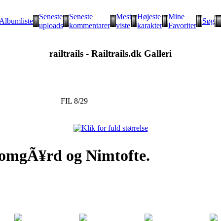
Seneste
Seneste
Mest
Højeste
Mine
Albumliste
Søg
uploads
kommentarer
viste
karakter
Favoriter
railtrails - Railtrails.dk Galleri
FIL 8/29
yomgÃ¥rd og Nimtofte.