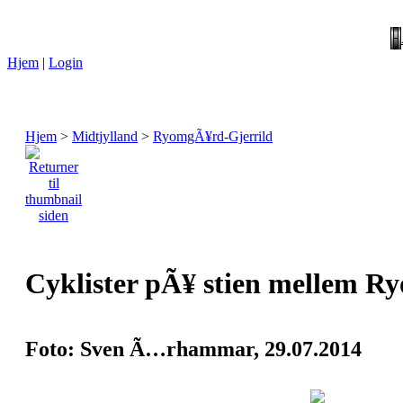
Hjem
|
Login
Hjem
>
Midtjylland
>
RyomgÃ¥rd-Gjerrild
Cyklister pÃ¥ stien mellem R
Foto: Sven Ã…rhammar, 29.07.2014