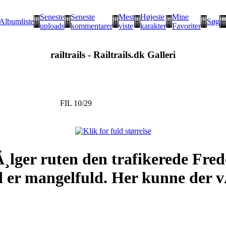
Seneste
Seneste
Mest
Højeste
Mine
Albumliste
Søg
uploads
kommentarer
viste
karakter
Favoriter
railtrails - Railtrails.dk Galleri
FIL 10/29
Ã¸lger ruten den trafikerede Fred
ed er mangelfuld. Her kunne der v