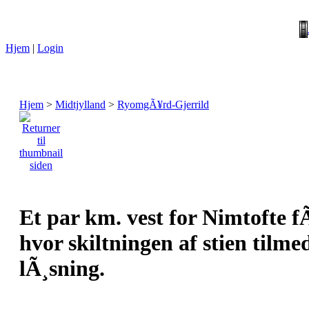
Hjem
|
Login
Hjem
>
Midtjylland
>
RyomgÃ¥rd-Gjerrild
Et par km. vest for Nimtofte f
hvor skiltningen af stien tilm
lÃ¸sning.