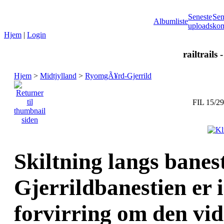
Seneste
Sen
Albumliste
uploads
kom
Hjem
|
Login
railtrails 
Hjem
>
Midtjylland
>
RyomgÃ¥rd-Gjerrild
FIL 15/29
Skiltning langs banes
Gjerrildbanestien er 
forvirring om den vide