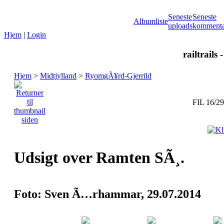
Seneste
Seneste
Albumliste
uploads
kommenta
Hjem
|
Login
railtrails 
Hjem
>
Midtjylland
>
RyomgÃ¥rd-Gjerrild
FIL 16/29
Udsigt over Ramten SÃ¸.
Foto: Sven Ã…rhammar, 29.07.2014