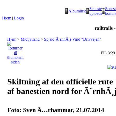
Seneste
Senest
Albumliste
uploads
komme
Hjem
|
Login
railtrails 
Hjem
>
Midtjylland
>
Spjald-Ã˜rnhÃ¸j-Vind "Drivvejen"
FIL 3/29
Skiltning af den officielle rut
af banestien nord for Ã˜rnhÃ¸j
Foto: Sven Ã…rhammar, 21.07.2014