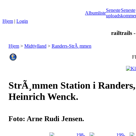
Seneste
Seneste
Albumliste
uploads
kommen
Hjem
|
Login
railtrails 
Hjem
>
Midtjylland
>
Randers-StrÃ¸mmen
F
StrÃ¸mmen Station i Randers, 
Heinrich Wenck.
Foto: Arne Rudi Jensen.